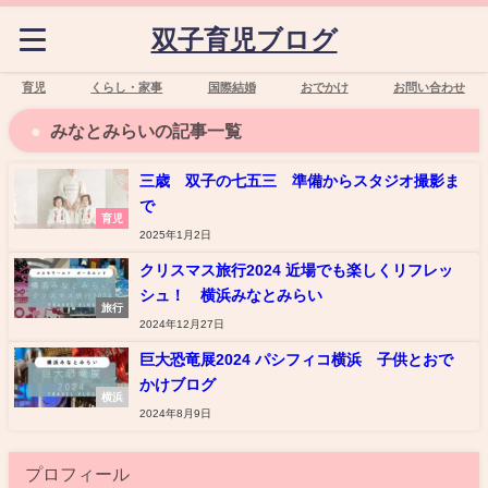
双子育児ブログ
育児
くらし・家事
国際結婚
おでかけ
お問い合わせ
みなとみらいの記事一覧
三歳 双子の七五三 準備からスタジオ撮影ま
で
育児
2025年1月2日
クリスマス旅行2024 近場でも楽しくリフレッ
シュ！ 横浜みなとみらい
旅行
2024年12月27日
巨大恐竜展2024 パシフィコ横浜 子供とおで
かけブログ
横浜
2024年8月9日
プロフィール