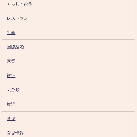
くらし・家事
レストラン
出産
国際結婚
家電
旅行
未分類
横浜
育児
育児情報