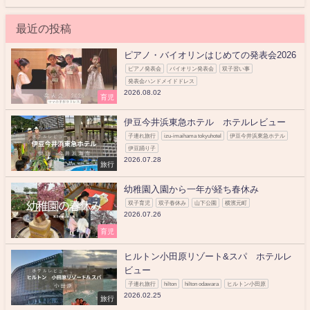
最近の投稿
ピアノ・バイオリンはじめての発表会2026
ピアノ発表会
バイオリン発表会
双子習い事
発表会ハンドメイドドレス
2026.08.02
育児
伊豆今井浜東急ホテル ホテルレビュー
子連れ旅行
izu-imaihama tokyuhotel
伊豆今井浜東急ホテル
伊豆踊り子
2026.07.28
旅行
幼稚園入園から一年が経ち春休み
双子育児
双子春休み
山下公園
横濱元町
2026.07.26
育児
ヒルトン小田原リゾート&スパ ホテルレ
ビュー
子連れ旅行
hilton
hilton odawara
ヒルトン小田原
2026.02.25
旅行