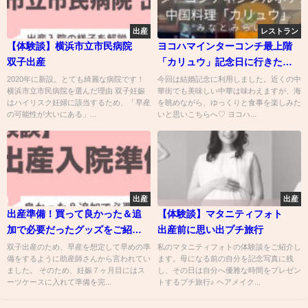
出産
レストラン
【体験談】横浜市立市民病院
ヨコハマインターコンチ最上階
双子出産
「カリュウ」記念日に行きた
い！海を眺めながら味わう中国
2020年に新設。とても綺麗な病院です！
今回は結婚記念に利用しました。近くの中
横浜市立市民病院を選んだ理由 双子妊娠
華街でも美味しい中華は味わえますが、海
料理！
はハイリスク妊婦に該当するため、「早産
を眺めながら、ゆっくりと食事を楽しみた
の可能性が大いにある」...
いと思いこちらへ♡ ヨコハ...
出産
出産
出産準備！買って良かった＆追
【体験談】マタニティフォト
加で必要だったグッズをご紹
出産前に思い出プチ旅行
介
双子出産のため、早産を想定して早めの準
私のマタニティフォトの体験談をご紹介し
備をするように助産師さんから言われてい
ます。母になる前の自分を記念写真に残
ました。 そのため、妊娠７ヶ月目にはス
し、その日は自分へ優雅な時間をプレゼン
ーツケースに入れて準備を完...
トするプチ旅行♪ ヘアメイク...