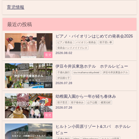
育児情報
最近の投稿
ピアノ・バイオリンはじめての発表会2026
ピアノ発表会
バイオリン発表会
双子習い事
発表会ハンドメイドドレス
2026.08.02
育児
伊豆今井浜東急ホテル ホテルレビュー
子連れ旅行
izu-imaihama tokyuhotel
伊豆今井浜東急ホテル
伊豆踊り子
2026.07.28
旅行
幼稚園入園から一年が経ち春休み
双子育児
双子春休み
山下公園
横濱元町
2026.07.26
育児
ヒルトン小田原リゾート&スパ ホテルレ
ビュー
子連れ旅行
hilton
hilton odawara
ヒルトン小田原