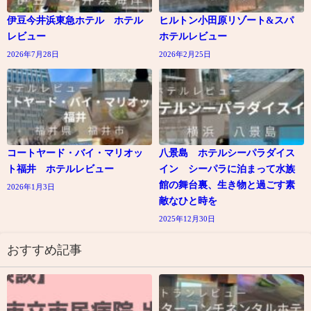
伊豆今井浜東急ホテル ホテル
ヒルトン小田原リゾート&スパ
レビュー
ホテルレビュー
2026年7月28日
2026年2月25日
コートヤード・バイ・マリオッ
八景島 ホテルシーパラダイス
ト福井 ホテルレビュー
イン シーパラに泊まって水族
館の舞台裏、生き物と過ごす素
2026年1月3日
敵なひと時を
2025年12月30日
おすすめ記事