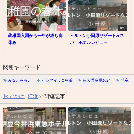
育児
旅行
幼稚園入園から一年が経ち春
ヒルトン小田原リゾート&ス
休み
パ ホテルレビュー
関連キーワード
みなとみらい
パシフィッコ横浜
巨大恐竜展2024
恐竜
おでかけ
,
横浜
の関連記事