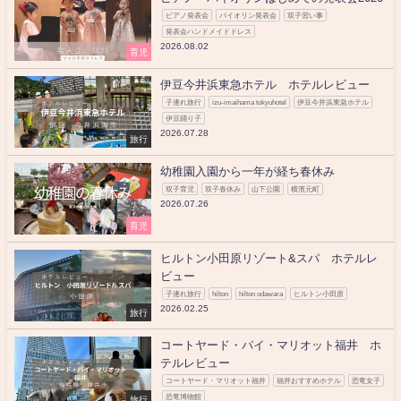
ピアノ発表会
バイオリン発表会
双子習い事
発表会ハンドメイドドレス
2026.08.02
育児
伊豆今井浜東急ホテル ホテルレビュー
子連れ旅行
izu-imaihama tokyuhotel
伊豆今井浜東急ホテル
伊豆踊り子
2026.07.28
旅行
幼稚園入園から一年が経ち春休み
双子育児
双子春休み
山下公園
横濱元町
2026.07.26
育児
ヒルトン小田原リゾート&スパ ホテルレ
ビュー
子連れ旅行
hilton
hilton odawara
ヒルトン小田原
2026.02.25
旅行
コートヤード・バイ・マリオット福井 ホ
テルレビュー
コートヤード・マリオット福井
福井おすすめホテル
恐竜女子
恐竜博物館
旅行