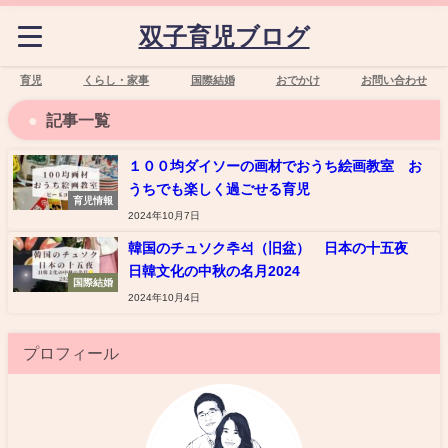
双子育児ブログ
育児
くらし・家事
国際結婚
おでかけ
お問い合わせ
記事一覧
１００均ダイソーの画材でおうち絵画教室 お
うちでも楽しく過ごせる育児
育児情報
2024年10月7日
韓国のチュソク추석（旧盆） 日本の十五夜
日韓文化の中秋の名月2024
国際結婚
2024年10月4日
プロフィール