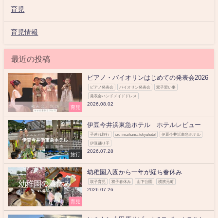
育児
育児情報
最近の投稿
ピアノ・バイオリンはじめての発表会2026
ピアノ発表会
バイオリン発表会
双子習い事
発表会ハンドメイドドレス
2026.08.02
育児
伊豆今井浜東急ホテル ホテルレビュー
子連れ旅行
izu-imaihama tokyuhotel
伊豆今井浜東急ホテル
伊豆踊り子
2026.07.28
旅行
幼稚園入園から一年が経ち春休み
双子育児
双子春休み
山下公園
横濱元町
2026.07.26
育児