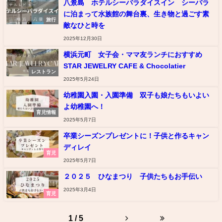
八景島 ホテルシーパラダイスイン シーパラ
に泊まって水族館の舞台裏、生き物と過ごす素
旅行
敵なひと時を
2025年12月30日
横浜元町 女子会・ママ友ランチにおすすめ
STAR JEWELRY CAFE & Chocolatier
レストラン
2025年5月24日
幼稚園入園・入園準備 双子も娘たちもいよい
よ幼稚園へ！
育児情報
2025年5月7日
卒業シーズンプレゼントに！子供と作るキャン
ディレイ
育児
2025年5月7日
２０２５ ひなまつり 子供たちもお手伝い
2025年3月4日
育児
1 / 5