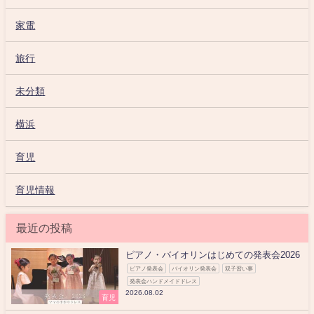
家電
旅行
未分類
横浜
育児
育児情報
最近の投稿
ピアノ・バイオリンはじめての発表会2026
ピアノ発表会
バイオリン発表会
双子習い事
発表会ハンドメイドドレス
2026.08.02
育児