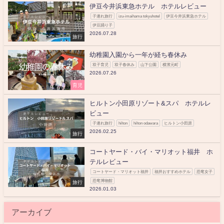
伊豆今井浜東急ホテル ホテルレビュー
子連れ旅行
izu-imaihama tokyuhotel
伊豆今井浜東急ホテル
伊豆踊り子
2026.07.28
旅行
幼稚園入園から一年が経ち春休み
双子育児
双子春休み
山下公園
横濱元町
2026.07.26
育児
ヒルトン小田原リゾート&スパ ホテルレ
ビュー
子連れ旅行
hilton
hilton odawara
ヒルトン小田原
2026.02.25
旅行
コートヤード・バイ・マリオット福井 ホ
テルレビュー
コートヤード・マリオット福井
福井おすすめホテル
恐竜女子
恐竜博物館
旅行
2026.01.03
アーカイブ