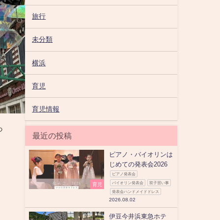
旅行
未分類
横浜
育児
育児情報
っ
最近の投稿
ピアノ・バイオリンは
じめての発表会2026
ピアノ発表会
バイオリン発表会
双子習い事
育児
発表会ハンドメイドドレス
2026.08.02
伊豆今井浜東急ホテ