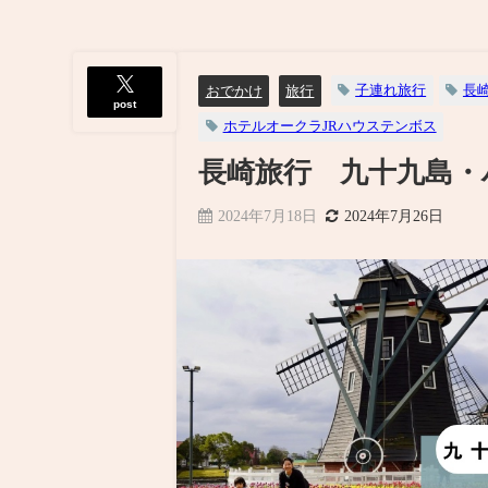
子連れ旅行
長
おでかけ
旅行
post
ホテルオークラJRハウステンボス
長崎旅行 九十九島・
2024年7月18日
2024年7月26日