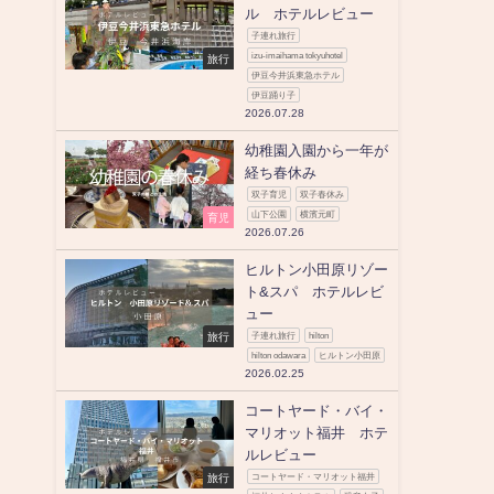
ル ホテルレビュー
子連れ旅行
izu-imaihama tokyuhotel
旅行
伊豆今井浜東急ホテル
伊豆踊り子
2026.07.28
幼稚園入園から一年が
、
経ち春休み
双子育児
双子春休み
山下公園
横濱元町
育児
2026.07.26
ヒルトン小田原リゾー
ト&スパ ホテルレビ
ュー
旅行
子連れ旅行
hilton
hilton odawara
ヒルトン小田原
2026.02.25
コートヤード・バイ・
マリオット福井 ホテ
ルレビュー
旅行
コートヤード・マリオット福井